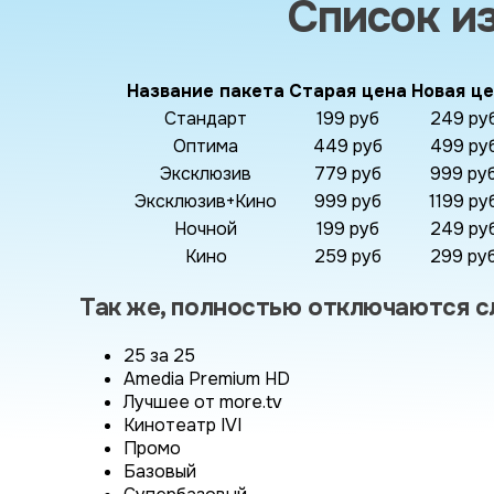
Список и
Название пакета
Старая цена
Новая ц
Стандарт
199 руб
249 ру
Оптима
449 руб
499 ру
Эксклюзив
779 руб
999 ру
Эксклюзив+Кино
999 руб
1199 ру
Ночной
199 руб
249 ру
Кино
259 руб
299 ру
Так же, полностью отключаются 
25 за 25
Amedia Premium HD
Лучшее от more.tv
Кинотеатр IVI
Промо
Базовый