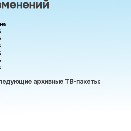
зменений
ена
б
б
б
б
б
б
следующие архивные ТВ-пакеты: