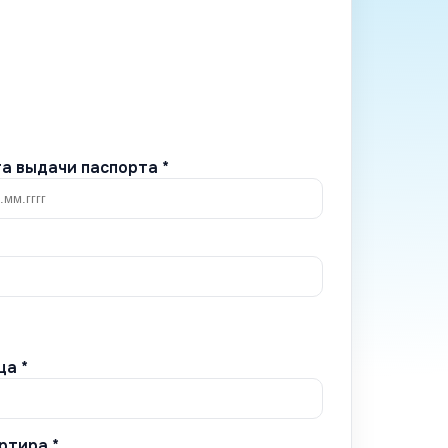
а выдачи паспорта *
ца *
ртира *